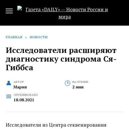
Перейти
к
содержанию
ГЛАВНАЯ
»
НОВОСТИ
Исследователи расширяют
диагностику синдрома Ся-
Гиббса
АВТОР
НА ЧТЕНИЕ
Мария
2 мин
ОПУБЛИКОВАНО
18.08.2021
Исследователи из Центра секвенирования