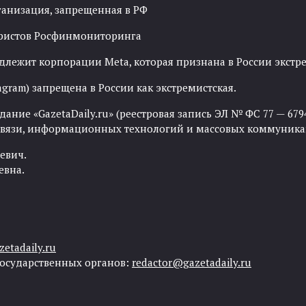
ганизация, запрещенная в РФ
рористов Росфинмониторинга
адлежит корпорации Meta, которая признана в России экст
agram) запрещена в России как экстремистская.
ние «GazetaDaily.ru» (реестровая запись ЭЛ № ФС 77 — 67944
 связи, информационных технологий и массовых коммуника
евич.
евна.
etadaily.ru
государственных органов:
redactor@gazetadaily.ru