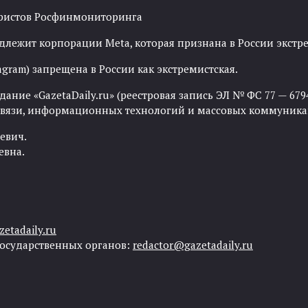
рористов Росфинмониторинга
адлежит корпорации Meta, которая признана в России экст
agram) запрещена в России как экстремистская.
ние «GazetaDaily.ru» (реестровая запись ЭЛ № ФС 77 — 67944
 связи, информационных технологий и массовых коммуника
евич.
евна.
etadaily.ru
государственных органов:
redactor@gazetadaily.ru