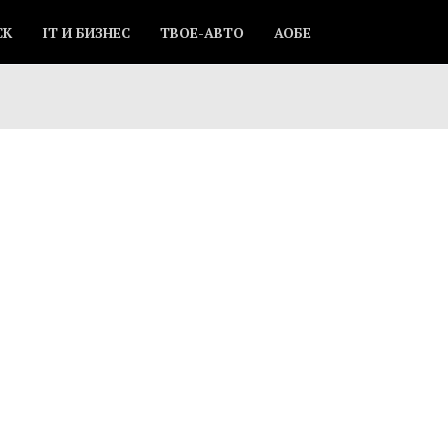
СК
IT И БИЗНЕС
ТВОЕ-АВТО
АОБЕ