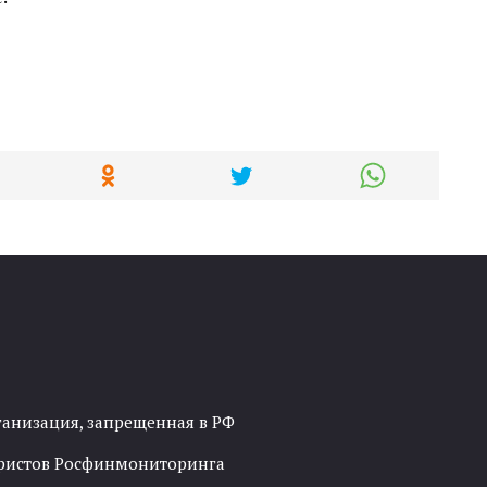
ганизация, запрещенная в РФ
рористов Росфинмониторинга