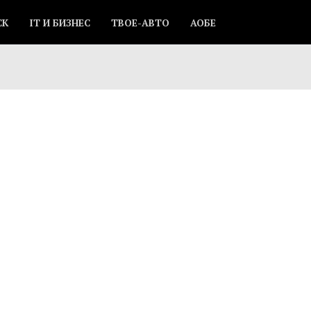
СК
IT И БИЗНЕС
ТВОЕ-АВТО
АОБЕ