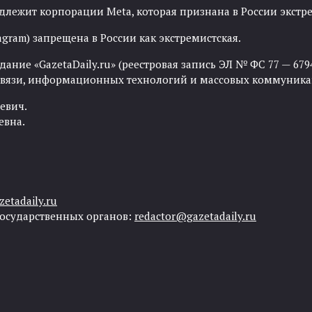
адлежит корпорации Meta, которая признана в России экст
agram) запрещена в России как экстремистская.
ние «GazetaDaily.ru» (реестровая запись ЭЛ № ФС 77 — 67944
 связи, информационных технологий и массовых коммуника
евич.
евна.
etadaily.ru
государственных органов:
redactor@gazetadaily.ru