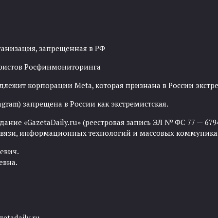
ганизация, запрещенная в РФ
рористов Росфинмониторинга
адлежит корпорации Meta, которая признана в России экст
agram) запрещена в России как экстремистская.
ние «GazetaDaily.ru» (реестровая запись ЭЛ № ФС 77 — 67944
 связи, информационных технологий и массовых коммуника
евич.
евна.
etadaily.ru