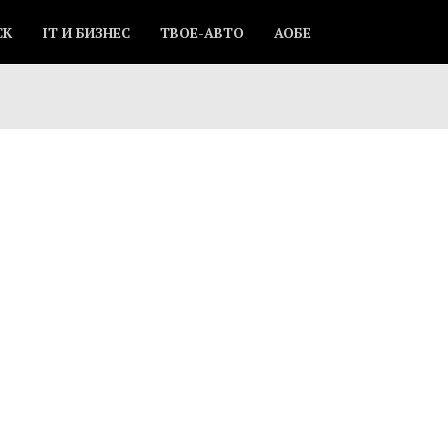
СК
IT И БИЗНЕС
ТВОЕ-АВТО
АОБЕ