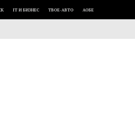
СК
IT И БИЗНЕС
ТВОЕ-АВТО
АОБЕ