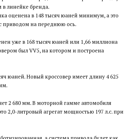
 в линейке бренда.
нка оценена в 148 тысяч юаней минимум, а это
 с приводом на переднюю ось.
ен уже в 168 тысяч юаней или 1,66 миллиона
вером был VV5, на котором и построена
сяч юаней. Новый кроссовер имеет длину 4 625
мм.
яет 2 680 мм. В моторной гамме автомобиля
это 2,0-литровый агрегат мощностью 197 л.с. при
ботизированная, а система привода будет как