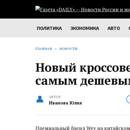
Перейти
к
содержанию
ПОЛИТИКА
ЭКОНОМИКА
АВТО
ГЛАВНАЯ
»
НОВОСТИ
Новый кроссове
самым дешевым
АВТОР
Иванова Юлия
Премиальный бренд Wey на китайском