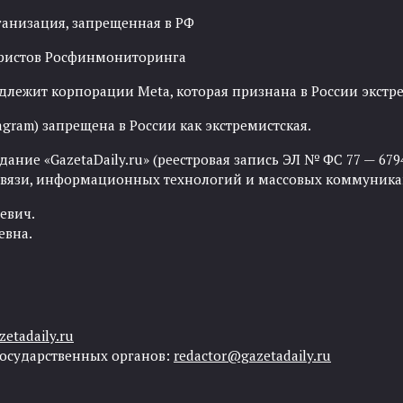
ганизация, запрещенная в РФ
рористов Росфинмониторинга
адлежит корпорации Meta, которая признана в России экст
agram) запрещена в России как экстремистская.
ние «GazetaDaily.ru» (реестровая запись ЭЛ № ФС 77 — 67944
 связи, информационных технологий и массовых коммуника
евич.
евна.
etadaily.ru
государственных органов:
redactor@gazetadaily.ru