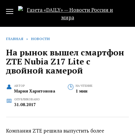
Перейти
к
содержанию
ГЛАВНАЯ
»
НОВОСТИ
На рынок вышел смартфон
ZTE Nubia Z17 Lite с
двойной камерой
АВТОР
НА ЧТЕНИЕ
Мария Харитонова
1 мин
ОПУБЛИКОВАНО
31.08.2017
Компания ZTE решила выпустить более