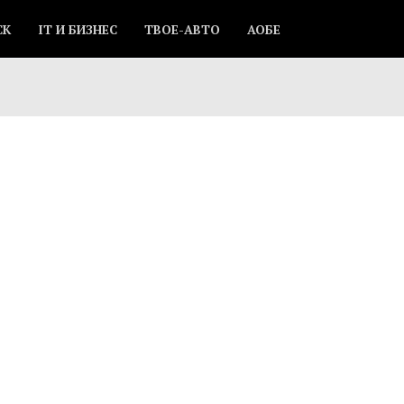
СК
IT И БИЗНЕС
ТВОЕ-АВТО
АОБЕ