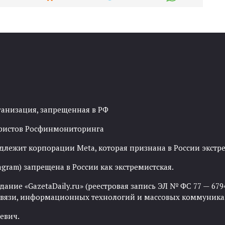
ганизация, запрещенная в РФ
рористов Росфинмониторинга
адлежит корпорации Meta, которая признана в России экст
agram) запрещена в России как экстремистская.
ние «GazetaDaily.ru» (реестровая запись ЭЛ № ФС 77 — 67944
 связи, информационных технологий и массовых коммуника
евич.