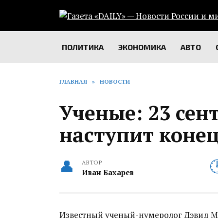
Перейти
к
содержанию
ПОЛИТИКА
ЭКОНОМИКА
АВТО
ГЛАВНАЯ
»
НОВОСТИ
Ученые: 23 сен
наступит конец
АВТОР
Иван Бахарев
Известный ученый-нумеролог Дэвид М