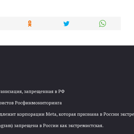
ганизация, запрещенная в РФ
рористов Росфинмониторинга
адлежит корпорации Meta, которая признана в России экст
agram) запрещена в России как экстремистская.