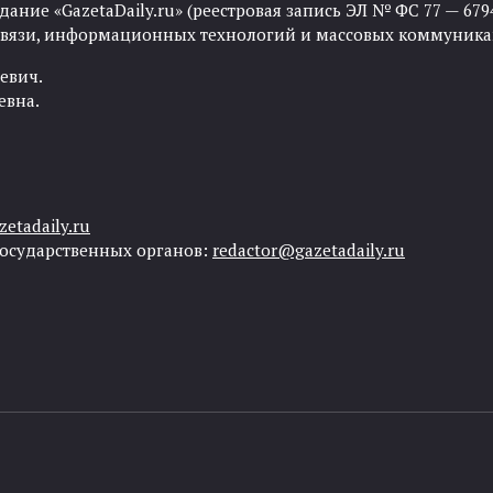
ние «GazetaDaily.ru» (реестровая запись ЭЛ № ФС 77 — 67944
 связи, информационных технологий и массовых коммуника
евич.
евна.
etadaily.ru
государственных органов:
redactor@gazetadaily.ru