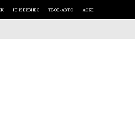
СК
IT И БИЗНЕС
ТВОЕ-АВТО
АОБЕ