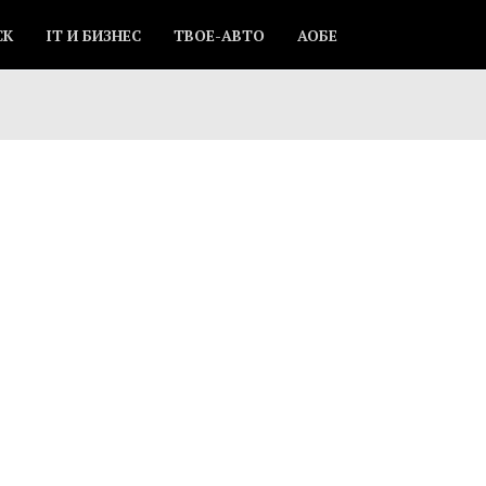
СК
IT И БИЗНЕС
ТВОЕ-АВТО
АОБЕ