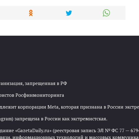
ганизация, запрещенная в РФ
рористов Росфинмониторинга
адлежит корпорации Meta, которая признана в России экст
agram) запрещена в России как экстремистская.
ние «GazetaDaily.ru» (реестровая запись ЭЛ № ФС 77 — 67944
 связи, информационных технологий и массовых коммуника