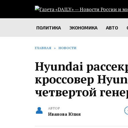
Перейти
к
содержанию
ПОЛИТИКА
ЭКОНОМИКА
АВТО
ГЛАВНАЯ
»
НОВОСТИ
Hyundai рассек
кроссовер Hyun
четвертой ген
АВТОР
Иванова Юлия