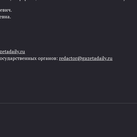
евич.
евна.
etadaily.ru
государственных органов:
redactor@gazetadaily.ru