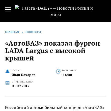
Перейти
к
содержанию
ГЛАВНАЯ
»
НОВОСТИ
«АвтоВАЗ» показал фургон
LADA Largus с высокой
крышей‍
АВТОР
НА ЧТЕНИЕ
Иван Бахарев
1 мин
ОПУБЛИКОВАНО
05.09.2017
Российский автомобильный концерн «АвтоВАЗ»