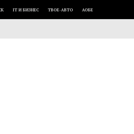
СК
IT И БИЗНЕС
ТВОЕ-АВТО
АОБЕ