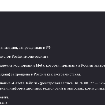
ганизация, запрещенная в РФ
рористов Росфинмониторинга
адлежит корпорации Meta, которая признана в России экст
agram) запрещена в России как экстремистская.
ние «GazetaDaily.ru» (реестровая запись ЭЛ № ФС 77 — 67944
 связи, информационных технологий и массовых коммуника
евич.
евна.