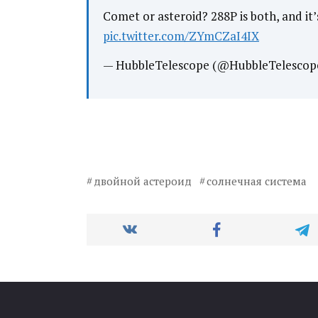
Comet or asteroid? 288P is both, and it’
pic.twitter.com/ZYmCZaI4IX
— HubbleTelescope (@HubbleTelescop
двойной астероид
солнечная система