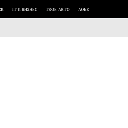
СК
IT И БИЗНЕС
ТВОЕ-АВТО
АОБЕ