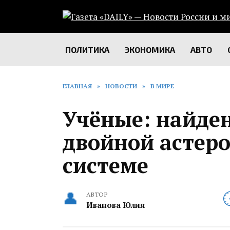
Перейти
к
содержанию
ПОЛИТИКА
ЭКОНОМИКА
АВТО
ГЛАВНАЯ
»
НОВОСТИ
»
В МИРЕ
Учёные: найде
двойной астеро
системе
АВТОР
Иванова Юлия