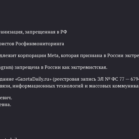
ганизация, запрещенная в РФ
рористов Росфинмониторинга
адлежит корпорации Meta, которая признана в России экст
agram) запрещена в России как экстремистская.
ние «GazetaDaily.ru» (реестровая запись ЭЛ № ФС 77 — 67944
 связи, информационных технологий и массовых коммуника
евич.
евна.