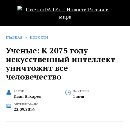
Перейти
к
содержанию
ГЛАВНАЯ
»
НОВОСТИ
Ученые: К 2075 году
искусственный интеллект
уничтожит все
человечество
АВТОР
НА ЧТЕНИЕ
Иван Бахарев
1 мин
ОПУБЛИКОВАНО
23.09.2016