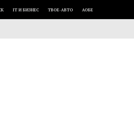
СК
IT И БИЗНЕС
ТВОЕ-АВТО
АОБЕ