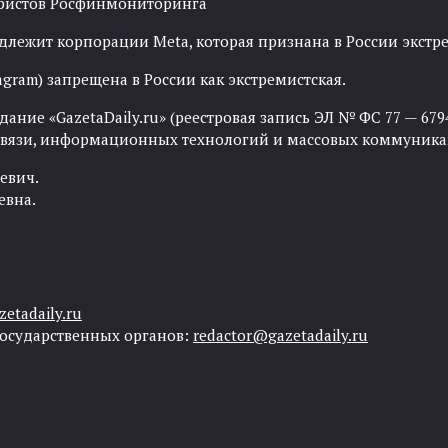
рористов Росфинмониторинга
адлежит корпорации Meta, которая признана в России экст
agram) запрещена в России как экстремистская.
ние «GazetaDaily.ru» (реестровая запись ЭЛ № ФС 77 — 67944
 связи, информационных технологий и массовых коммуника
евич.
евна.
etadaily.ru
государственных органов:
redactor@gazetadaily.ru