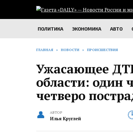
Перейти
к
содержанию
ПОЛИТИКА
ЭКОНОМИКА
АВТО
ГЛАВНАЯ
»
НОВОСТИ
»
ПРОИСШЕСТВИЯ
Ужасающее ДТП
области: один 
четверо постр
АВТОР
Илья Круглей