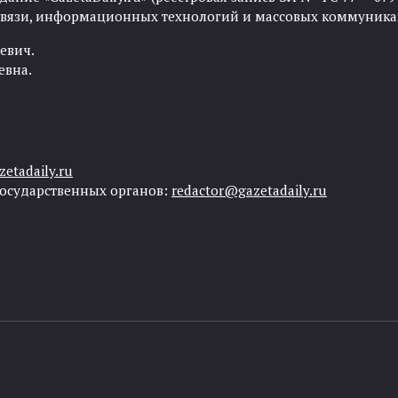
 связи, информационных технологий и массовых коммуника
евич.
евна.
etadaily.ru
государственных органов:
redactor@gazetadaily.ru