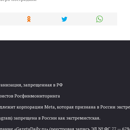
ганизация, запрещенная в РФ
рористов Росфинмониторинга
адлежит корпорации Meta, которая признана в России экст
agram) запрещена в России как экстремистская.
ние «GazetaDaily.ru» (реестровая запись ЭЛ № ФС 77 — 67944