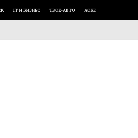
СК
IT И БИЗНЕС
ТВОЕ-АВТО
АОБЕ