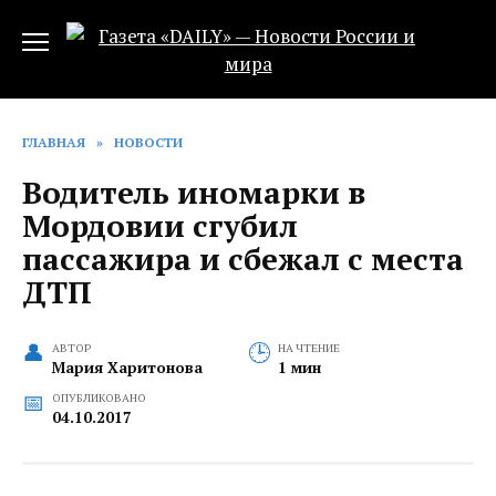
Перейти
к
содержанию
ГЛАВНАЯ
»
НОВОСТИ
Водитель иномарки в
Мордовии сгубил
пассажира и сбежал с места
ДТП‍
АВТОР
НА ЧТЕНИЕ
Мария Харитонова
1 мин
ОПУБЛИКОВАНО
04.10.2017