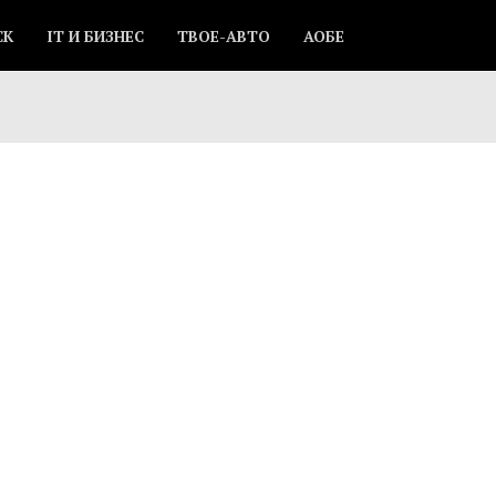
СК
IT И БИЗНЕС
ТВОЕ-АВТО
АОБЕ