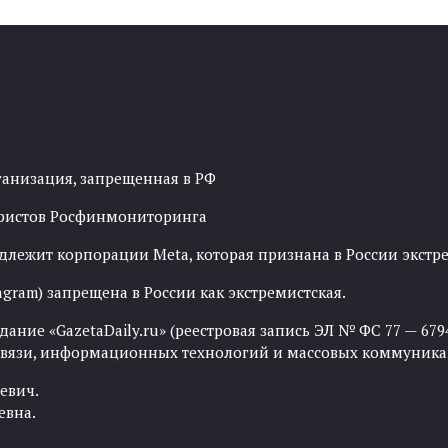
ганизация, запрещенная в РФ
рористов Росфинмониторинга
адлежит корпорации Meta, которая признана в России экст
agram) запрещена в России как экстремистская.
ние «GazetaDaily.ru» (реестровая запись ЭЛ № ФС 77 — 67944
 связи, информационных технологий и массовых коммуника
евич.
евна.