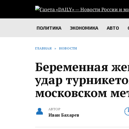
Перейти
к
содержанию
ПОЛИТИКА
ЭКОНОМИКА
АВТО
ГЛАВНАЯ
»
НОВОСТИ
Беременная же
удар турникето
московском ме
АВТОР
Иван Бахарев