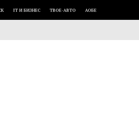
СК
IT И БИЗНЕС
ТВОЕ-АВТО
АОБЕ