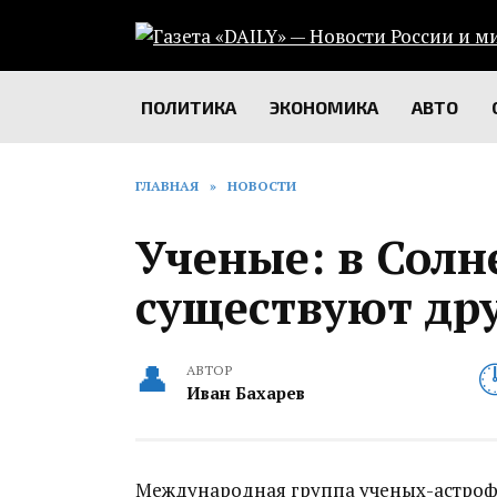
Перейти
к
содержанию
ПОЛИТИКА
ЭКОНОМИКА
АВТО
ГЛАВНАЯ
»
НОВОСТИ
Ученые: в Солн
существуют др
АВТОР
Иван Бахарев
Международная группа ученых-астроф