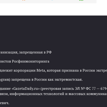
ганизация, запрещенная в РФ
рористов Росфинмониторинга
адлежит корпорации Meta, которая признана в России экст
agram) запрещена в России как экстремистская.
ние «GazetaDaily.ru» (реестровая запись ЭЛ № ФС 77 — 67944
 связи, информационных технологий и массовых коммуника
евич.