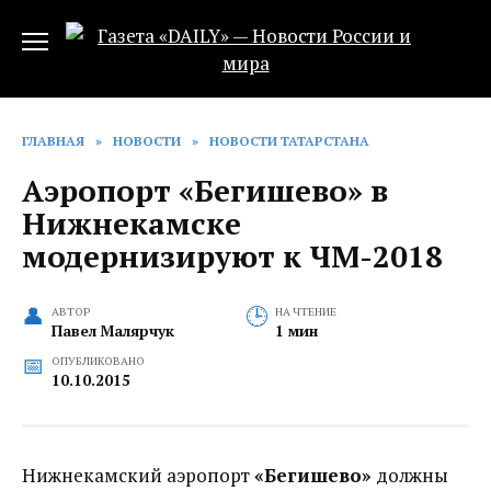
Перейти
к
содержанию
ГЛАВНАЯ
»
НОВОСТИ
»
НОВОСТИ ТАТАРСТАНА
Аэропорт «Бегишево» в
Нижнекамске
модернизируют к ЧМ-2018
АВТОР
НА ЧТЕНИЕ
Павел Малярчук
1 мин
ОПУБЛИКОВАНО
10.10.2015
Нижнекамский аэропорт
«Бегишево»
должны