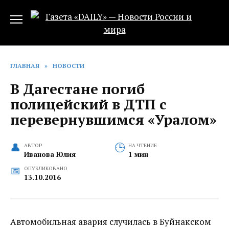
Перейти
к
содержанию
ГЛАВНАЯ
»
НОВОСТИ
В Дагестане погиб
полицейский в ДТП с
перевернувшимся «Уралом»
АВТОР
НА ЧТЕНИЕ
Иванова Юлия
1 мин
ОПУБЛИКОВАНО
13.10.2016
Автомобильная авария случилась в Буйнакском