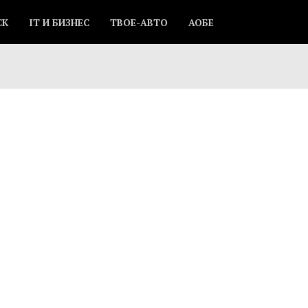
СК
IT И БИЗНЕС
ТВОЕ-АВТО
АОБЕ