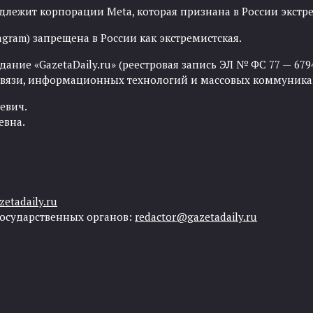
адлежит корпорации Meta, которая признана в России экст
agram) запрещена в России как экстремистская.
ние «GazetaDaily.ru» (реестровая запись ЭЛ № ФС 77 — 67944
 связи, информационных технологий и массовых коммуника
евич.
евна.
etadaily.ru
государственных органов:
redactor@gazetadaily.ru