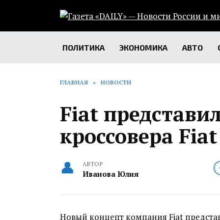
Перейти
к
содержанию
ПОЛИТИКА
ЭКОНОМИКА
АВТО
ГЛАВНАЯ
»
НОВОСТИ
Fiat представи
кроссовера Fiat
АВТОР
Иванова Юлия
Новый концепт компания Fiat представ