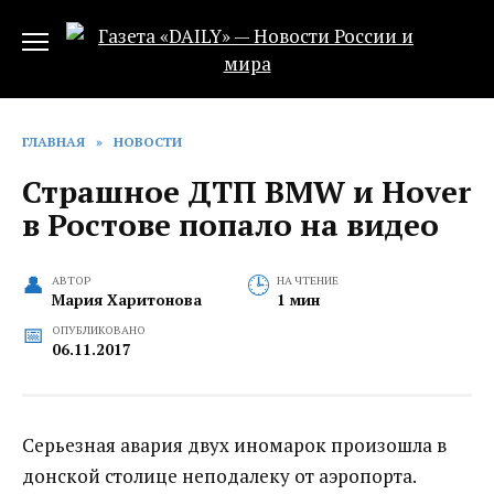
Перейти
к
содержанию
ГЛАВНАЯ
»
НОВОСТИ
Страшное ДТП BMW и Hover
в Ростове попало на видео
АВТОР
НА ЧТЕНИЕ
Мария Харитонова
1 мин
ОПУБЛИКОВАНО
06.11.2017
Серьезная авария двух иномарок произошла в
донской столице неподалеку от аэропорта.