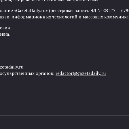
ние «GazetaDaily.ru» (реестровая запись ЭЛ № ФС 77 — 67944
 связи, информационных технологий и массовых коммуника
евич.
евна.
etadaily.ru
государственных органов:
redactor@gazetadaily.ru