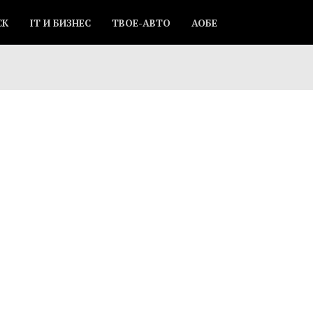
СК
IT И БИЗНЕС
ТВОЕ-АВТО
АОБЕ