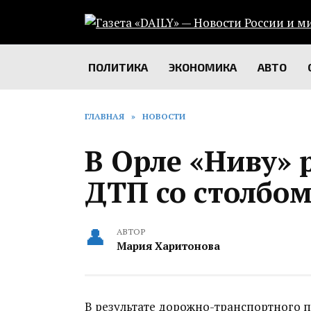
Перейти
к
содержанию
ПОЛИТИКА
ЭКОНОМИКА
АВТО
ГЛАВНАЯ
»
НОВОСТИ
В Орле «Ниву» 
ДТП со столбо
АВТОР
Мария Харитонова
В результате дорожно-транспортного 