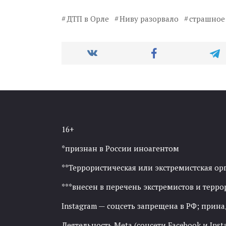
ДТП в Орле
Ниву разорвало
страшное
16+
*признан в России иноагентом
**Террористическая или экстремистская ор
***внесен в перечень экстремистов и тер
Instagram — соцсеть запрещена в РФ; прин
Деятельность Meta (соцсети Facebook и Inst