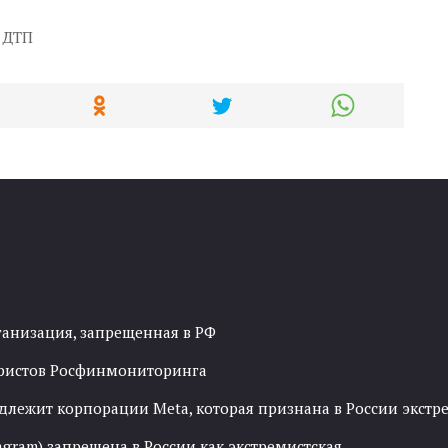
 ДТП
ганизация, запрещенная в РФ
рористов Росфинмониторинга
адлежит корпорации Meta, которая признана в России экст
agram) запрещена в России как экстремистская.