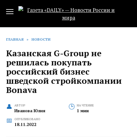
Перейти
к
содержанию
ГЛАВНАЯ
»
НОВОСТИ
Казанская G-Group не
решилась покупать
российский бизнес
шведской стройкомпании
Bonava
АВТОР
НА ЧТЕНИЕ
Иванова Юлия
1 мин
ОПУБЛИКОВАНО
18.11.2022