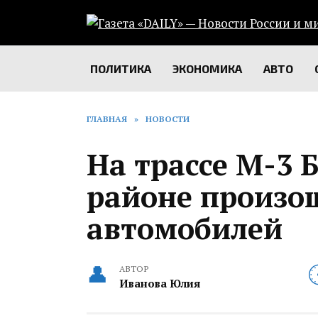
Перейти
к
содержанию
ПОЛИТИКА
ЭКОНОМИКА
АВТО
ГЛАВНАЯ
»
НОВОСТИ
На трассе М-3
районе произо
автомобилей‍
АВТОР
Иванова Юлия