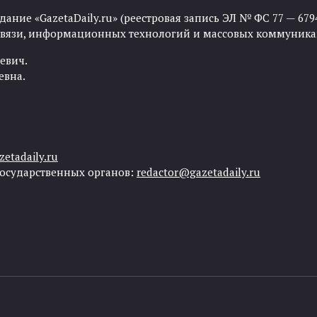
ние «GazetaDaily.ru» (реестровая запись ЭЛ № ФС 77 — 67944
 связи, информационных технологий и массовых коммуника
евич.
евна.
etadaily.ru
государственных органов:
redactor@gazetadaily.ru