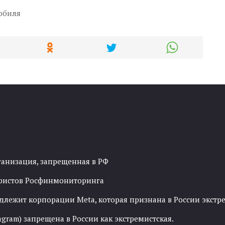
обиля
ганизация, запрещенная в РФ
рористов Росфинмониторинга
адлежит корпорации Meta, которая признана в России экст
agram) запрещена в России как экстремистская.