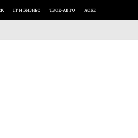
СК
IT И БИЗНЕС
ТВОЕ-АВТО
АОБЕ