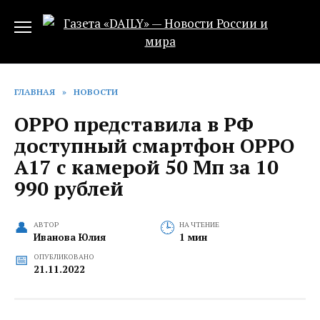
Перейти
к
содержанию
ГЛАВНАЯ
»
НОВОСТИ
OPPO представила в РФ
доступный смартфон OPPO
A17 с камерой 50 Мп за 10
990 рублей
АВТОР
НА ЧТЕНИЕ
Иванова Юлия
1 мин
ОПУБЛИКОВАНО
21.11.2022