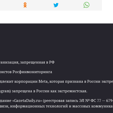
ганизация, запрещенная в РФ
рористов Росфинмониторинга
адлежит корпорации Meta, которая признана в России экст
agram) запрещена в России как экстремистская.
ние «GazetaDaily.ru» (реестровая запись ЭЛ № ФС 77 — 67944
 связи, информационных технологий и массовых коммуника