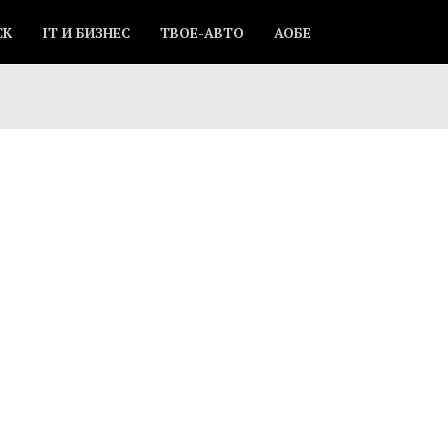
СК
IT И БИЗНЕС
ТВОЕ-АВТО
АОБЕ