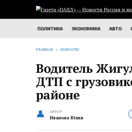
Перейти
к
содержанию
ПОЛИТИКА
ЭКОНОМИКА
АВТО
ГЛАВНАЯ
»
НОВОСТИ
Водитель Жигул
ДТП с грузови
районе
АВТОР
Иванова Юлия