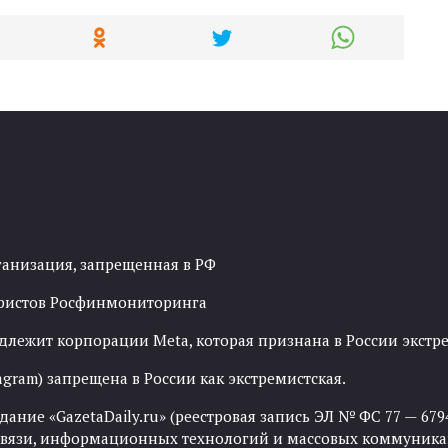
ганизация, запрещенная в РФ
рористов Росфинмониторинга
адлежит корпорации Meta, которая признана в России экст
agram) запрещена в России как экстремистская.
ние «GazetaDaily.ru» (реестровая запись ЭЛ № ФС 77 — 67944
 связи, информационных технологий и массовых коммуника