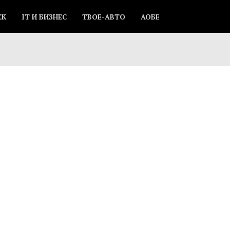
СК
IT И БИЗНЕС
ТВОЕ-АВТО
АОБЕ