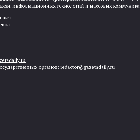
 связи, информационных технологий и массовых коммуника
евич.
евна.
etadaily.ru
государственных органов:
redactor@gazetadaily.ru