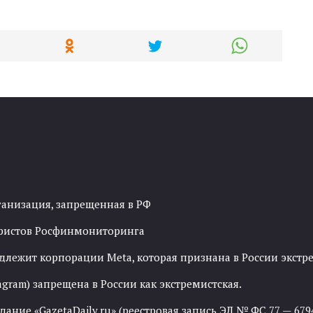
ганизация, запрещенная в РФ
рористов Росфинмониторинга
адлежит корпорации Meta, которая признана в России экст
agram) запрещена в России как экстремистская.
ние «GazetaDaily.ru» (реестровая запись ЭЛ № ФС 77 — 67944