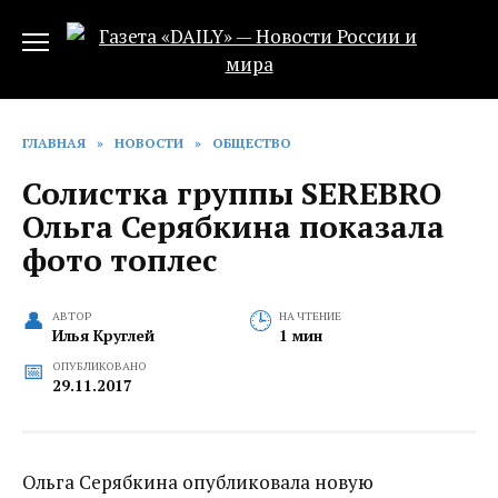
Перейти
к
содержанию
ГЛАВНАЯ
»
НОВОСТИ
»
ОБЩЕСТВО
Солистка группы SEREBRO
Ольга Серябкина показала
фото топлес
АВТОР
НА ЧТЕНИЕ
Илья Круглей
1 мин
ОПУБЛИКОВАНО
29.11.2017
Ольга Серябкина опубликовала новую