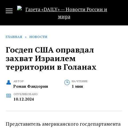
Перейти
к
содержанию
ГЛАВНАЯ
»
НОВОСТИ
Госдеп США оправдал
захват Израилем
территории в Голанах
АВТОР
НА ЧТЕНИЕ
Роман Фандорин
1 мин
ОПУБЛИКОВАНО
10.12.2024
Представитель американского госдепартамента