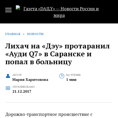
Перейти
к
содержанию
ГЛАВНАЯ
»
НОВОСТИ
Лихач на «Дэу» протаранил
«Ауди Q7» в Саранске и
попал в больницу
АВТОР
НА ЧТЕНИЕ
Мария Харитонова
1 мин
ОПУБЛИКОВАНО
21.12.2017
Дорожно-транспортное происшествие с