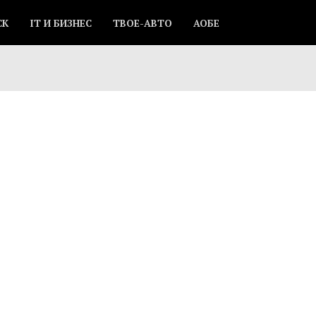
СК
IT И БИЗНЕС
ТВОЕ-АВТО
АОБЕ