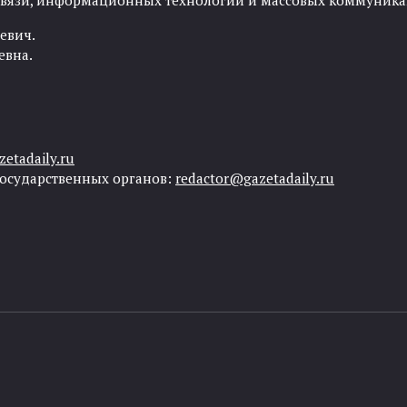
 связи, информационных технологий и массовых коммуника
евич.
евна.
etadaily.ru
государственных органов:
redactor@gazetadaily.ru