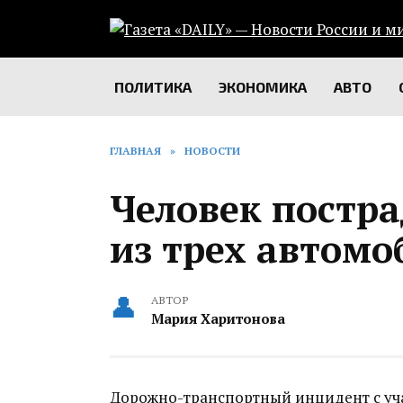
Перейти
к
содержанию
ПОЛИТИКА
ЭКОНОМИКА
АВТО
ГЛАВНАЯ
»
НОВОСТИ
Человек постр
из трех автомо
АВТОР
Мария Харитонова
Дорожно-транспортный инцидент с уча