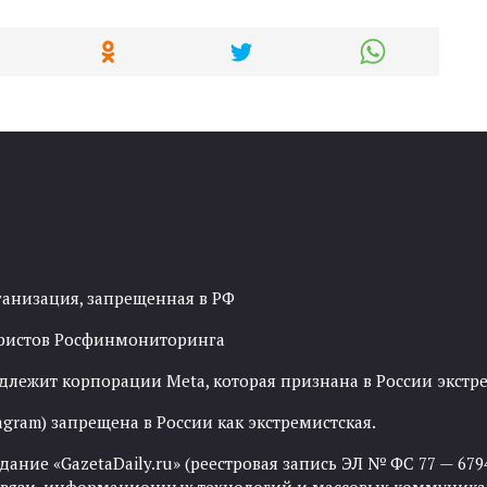
ганизация, запрещенная в РФ
рористов Росфинмониторинга
адлежит корпорации Meta, которая признана в России экст
agram) запрещена в России как экстремистская.
ние «GazetaDaily.ru» (реестровая запись ЭЛ № ФС 77 — 67944