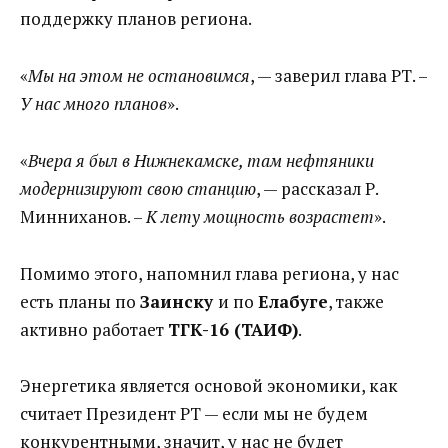
поддержку планов региона.
«
Мы на этом не остановимся
, — заверил глава РТ. –
У нас много планов
».
«
Вчера я был в Нижнекамске, там нефтяники
модернизируют свою станцию
, — рассказал Р.
Минниханов. –
К лету мощность возрастет
».
Помимо этого, напомнил глава региона, у нас
есть планы по
Заинску
и по
Елабуге
, также
активно работает
ТГК-16 (ТАИФ)
.
Энергетика является основой экономики, как
считает Президент РТ — если мы не будем
конкурентными, значит, у нас не будет