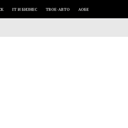
СК
IT И БИЗНЕС
ТВОЕ-АВТО
АОБЕ