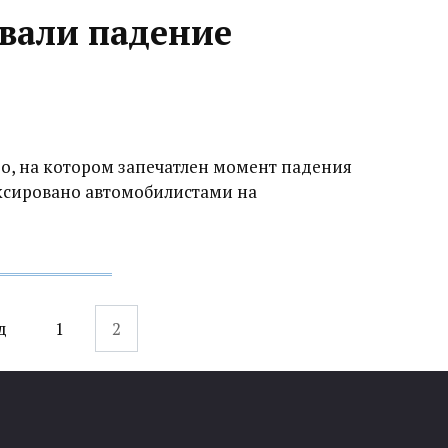
вали падение
о, на котором запечатлен момент падения
ксировано автомобилистами на
д
1
2