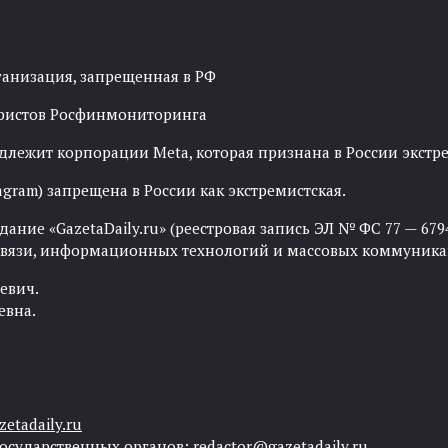
ганизация, запрещенная в РФ
рористов Росфинмониторинга
адлежит корпорации Meta, которая признана в России экст
agram) запрещена в России как экстремистская.
ние «GazetaDaily.ru» (реестровая запись ЭЛ № ФС 77 — 67944
 связи, информационных технологий и массовых коммуника
евич.
евна.
etadaily.ru
государственных органов:
redactor@gazetadaily.ru