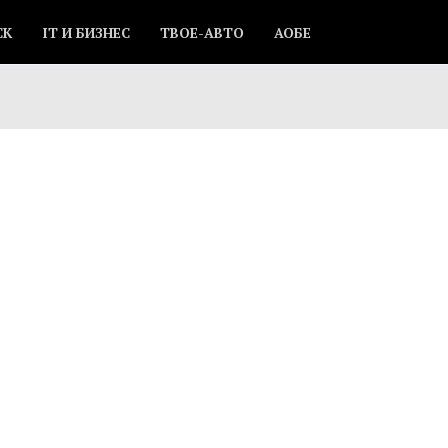
СК
IT И БИЗНЕС
ТВОЕ-АВТО
АОБЕ