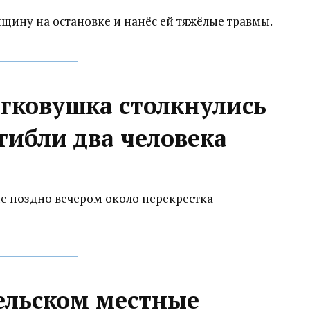
нщину на остановке и нанёс ей тяжёлые травмы.
егковушка столкнулись
огибли два человека
не поздно вечером около перекрестка
гельском местные