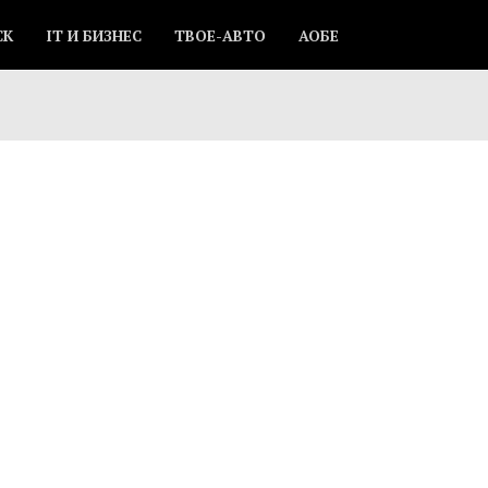
СК
IT И БИЗНЕС
ТВОЕ-АВТО
АОБЕ