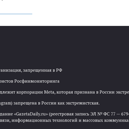
ганизация, запрещенная в РФ
рористов Росфинмониторинга
адлежит корпорации Meta, которая признана в России экст
agram) запрещена в России как экстремистская.
ние «GazetaDaily.ru» (реестровая запись ЭЛ № ФС 77 — 67944
 связи, информационных технологий и массовых коммуника