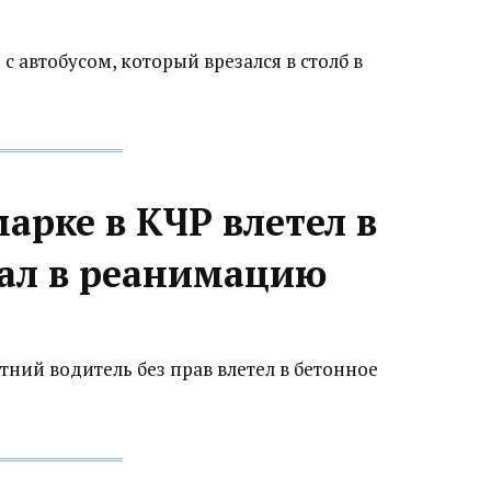
с автобусом, который врезался в столб в
арке в КЧР влетел в
пал в реанимацию
етний водитель без прав влетел в бетонное