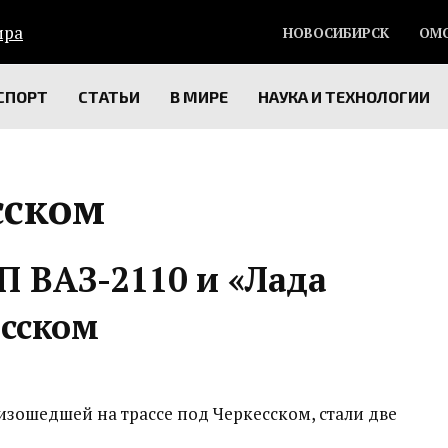
НОВОСИБИРСК
ОМ
СПОРТ
СТАТЬИ
В МИРЕ
НАУКА И ТЕХНОЛОГИИ
сском
П ВАЗ-2110 и «Лада
есском
зошедшей на трассе под Черкесском, стали две