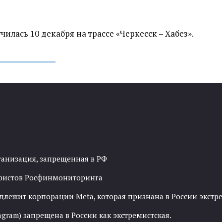
илась 10 декабря на трассе «Черкесск – Хабез».
ганизация, запрещенная в РФ
рористов Росфинмониторинга
адлежит корпорации Meta, которая признана в России экст
agram) запрещена в России как экстремистская.