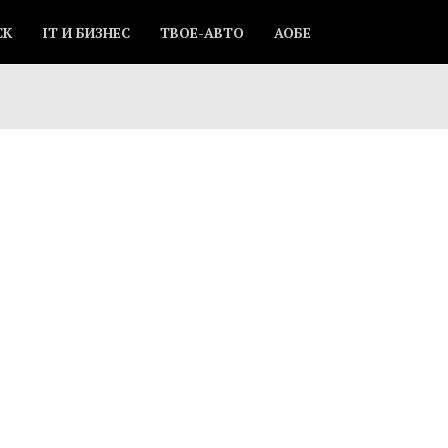
СК
IT И БИЗНЕС
ТВОЕ-АВТО
АОБЕ