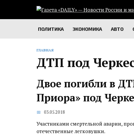
Перейти
к
содержанию
ПОЛИТИКА
ЭКОНОМИКА
АВТО
ГЛАВНАЯ
ДТП под Черке
Двое погибли в ДТ
Приора» под Черк
03.05.2018
Участниками смертельной аварии, прои
отечественные легковушки.