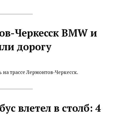
тов-Черкесск BMW и
или дорогу
 на трассе Лермонтов-Черкесск.
ус влетел в столб: 4