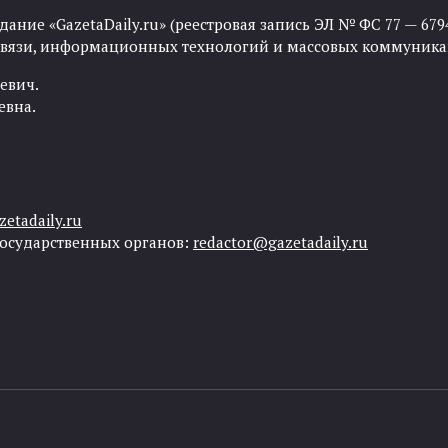
ние «GazetaDaily.ru» (реестровая запись ЭЛ № ФС 77 — 67944
 связи, информационных технологий и массовых коммуника
евич.
евна.
etadaily.ru
государственных органов:
redactor@gazetadaily.ru