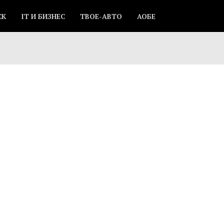
СК
IT И БИЗНЕС
ТВОЕ-АВТО
АОБЕ