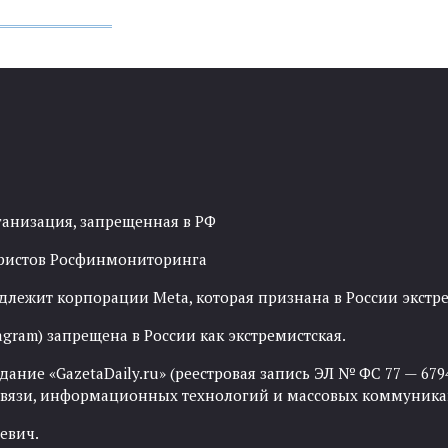
ганизация, запрещенная в РФ
рористов Росфинмониторинга
адлежит корпорации Meta, которая признана в России экст
agram) запрещена в России как экстремистская.
ние «GazetaDaily.ru» (реестровая запись ЭЛ № ФС 77 — 67944
 связи, информационных технологий и массовых коммуника
евич.