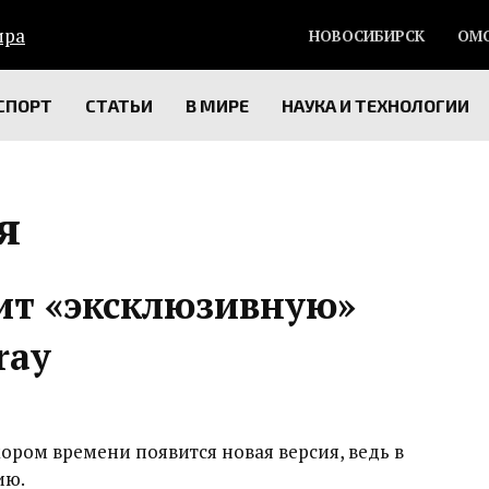
НОВОСИБИРСК
ОМ
СПОРТ
СТАТЬИ
В МИРЕ
НАУКА И ТЕХНОЛОГИИ
я
ит «эксклюзивную»
ray
кором времени появится новая версия, ведь в
ию.