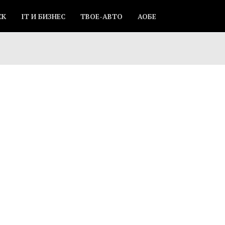
СК
IT И БИЗНЕС
ТВОЕ-АВТО
АОБЕ