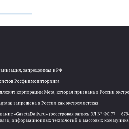
ганизация, запрещенная в РФ
рористов Росфинмониторинга
адлежит корпорации Meta, которая признана в России экст
agram) запрещена в России как экстремистская.
ние «GazetaDaily.ru» (реестровая запись ЭЛ № ФС 77 — 67944
 связи, информационных технологий и массовых коммуника