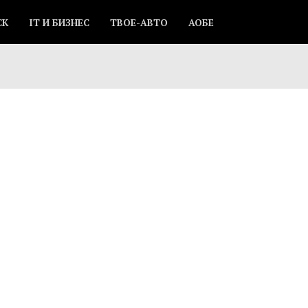
СК
IT И БИЗНЕС
ТВОЕ-АВТО
АОБЕ