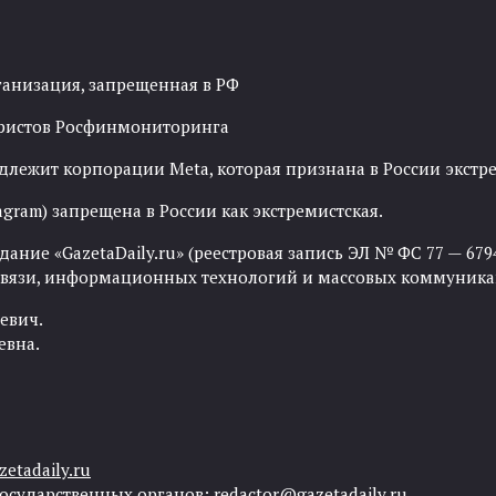
ганизация, запрещенная в РФ
рористов Росфинмониторинга
адлежит корпорации Meta, которая признана в России экст
agram) запрещена в России как экстремистская.
ние «GazetaDaily.ru» (реестровая запись ЭЛ № ФС 77 — 67944
 связи, информационных технологий и массовых коммуника
евич.
евна.
etadaily.ru
государственных органов:
redactor@gazetadaily.ru