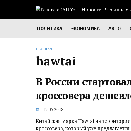
Перейти
к
содержанию
ПОЛИТИКА
ЭКОНОМИКА
АВТО
ГЛАВНАЯ
hawtai
В России стартова
кроссовера дешев
19.05.2018
Китайская марка Hawtai на территории
кроссовера, который уже предлагается