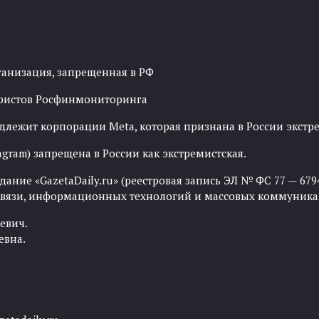
ганизация, запрещенная в РФ
рористов Росфинмониторинга
адлежит корпорации Meta, которая признана в России экст
agram) запрещена в России как экстремистская.
ние «GazetaDaily.ru» (реестровая запись ЭЛ № ФС 77 — 67944
 связи, информационных технологий и массовых коммуника
евич.
евна.