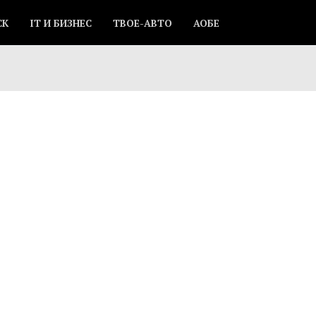
СК
IT И БИЗНЕС
ТВОЕ-АВТО
АОБЕ