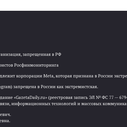
ганизация, запрещенная в РФ
рористов Росфинмониторинга
адлежит корпорации Meta, которая признана в России экст
agram) запрещена в России как экстремистская.
ние «GazetaDaily.ru» (реестровая запись ЭЛ № ФС 77 — 67944
 связи, информационных технологий и массовых коммуника
евич.
евна.