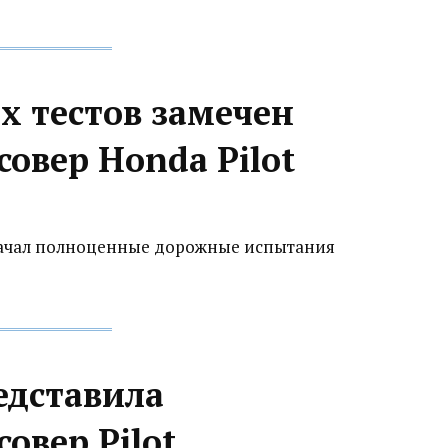
х тестов замечен
овер Honda Pilot
ачал полноценные дорожные испытания
едставила
овер Pilot