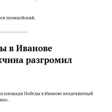
елен полицейский.
ы в Иванове
жчина разгромил
а на площади Победы в Иванове неадекватный
ка».