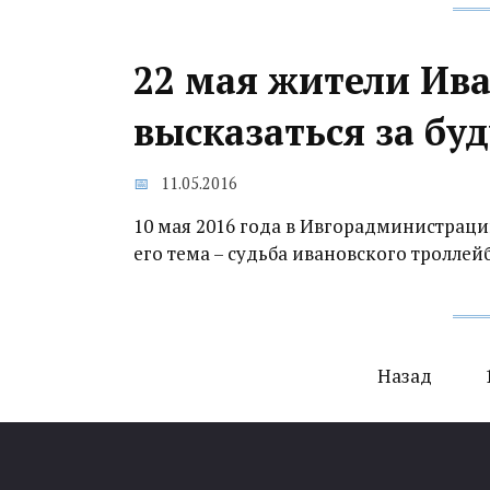
22 мая жители Ив
высказаться за бу
11.05.2016
10 мая 2016 года в Ивгорадминистрации
его тема – судьба ивановского троллейб
Навигация
Назад
по
записям