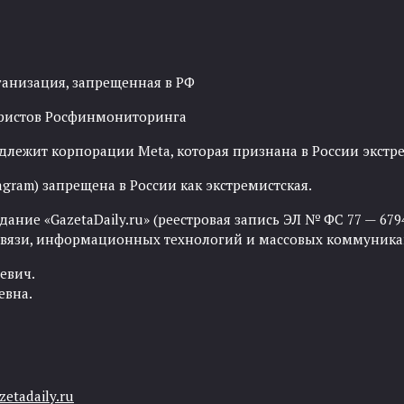
ганизация, запрещенная в РФ
рористов Росфинмониторинга
адлежит корпорации Meta, которая признана в России экст
agram) запрещена в России как экстремистская.
ние «GazetaDaily.ru» (реестровая запись ЭЛ № ФС 77 — 67944
 связи, информационных технологий и массовых коммуника
евич.
евна.
etadaily.ru