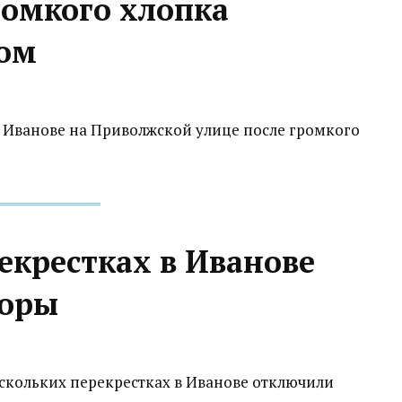
ромкого хлопка
дом
 в Иванове на Приволжской улице после громкого
екрестках в Иванове
форы
 нескольких перекрестках в Иванове отключили