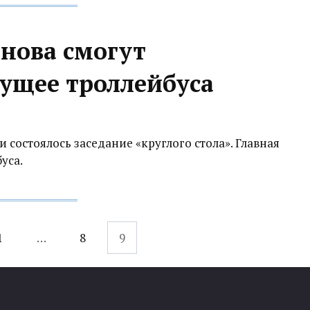
анова смогут
дущее троллейбуса
 состоялось заседание «круглого стола». Главная
уса.
1
…
8
9