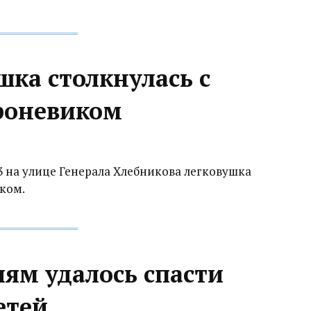
шка столкнулась с
роневиком
23 на улице Генерала Хлебникова легковушка
ком.
лям удалось спасти
етей