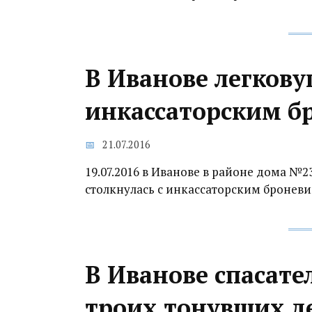
В Иванове легкову
инкассаторским б
21.07.2016
19.07.2016 в Иванове в районе дома №
столкнулась с инкассаторским броневи
В Иванове спасате
троих тонувших д