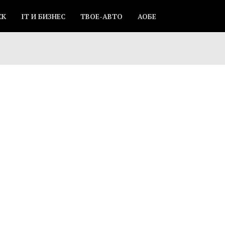
СК
IT И БИЗНЕС
ТВОЕ-АВТО
АОБЕ