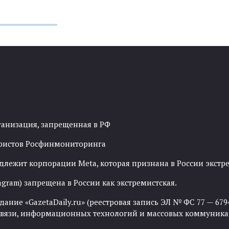
ганизация, запрещенная в РФ
рористов Росфинмониторинга
адлежит корпорации Meta, которая признана в России экст
agram) запрещена в России как экстремистская.
ние «GazetaDaily.ru» (реестровая запись ЭЛ № ФС 77 — 67944
 связи, информационных технологий и массовых коммуника