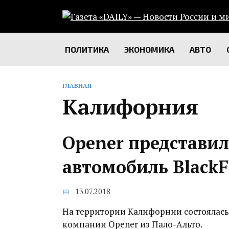
Перейти
к
содержанию
ПОЛИТИКА
ЭКОНОМИКА
АВТО
ГЛАВНАЯ
Калифорния
Opener представи
автомобиль BlackF
13.07.2018
На территории Калифорнии состоялась
компании Opener из Пало-Альто.