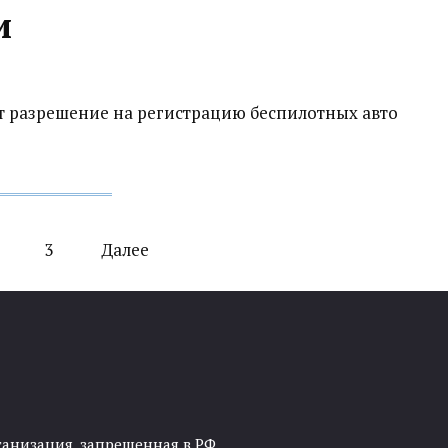
и
чит разрешение на регистрацию беспилотных авто
3
Далее
ганизация, запрещенная в РФ