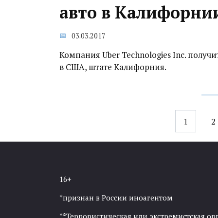
авто в Калифорни
03.03.2017
Компания Uber Technologies Inc. полу
в США, штате Калифорния.
Навигация
1
2
по
записям
16+
*признан в России иноагентом
**Террористическая или экстремистская ор