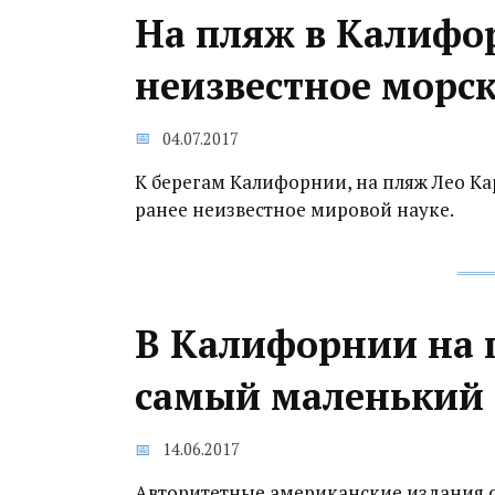
На пляж в Калифо
неизвестное морск
04.07.2017
К берегам Калифорнии, на пляж Лео Ка
ранее неизвестное мировой науке.
В Калифорнии на 
самый маленький 
14.06.2017
Авторитетные американские издания с