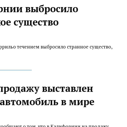
рнии выбросило
ое существо
ррильо течением выбросило странное существо,
продажу выставлен
автомобиль в мире
ообщают о том, что в Калифорнии на продажу