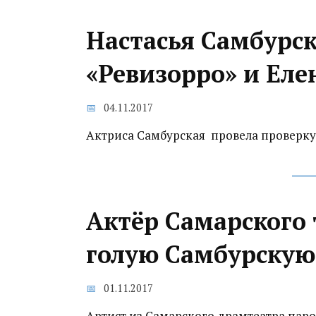
Настасья Самбурск
«Ревизорро» и Еле
04.11.2017
Актриса Самбурская провела проверку
Актёр Самарского 
голую Самбурскую
01.11.2017
Артист из Самарского драмтеатра паро