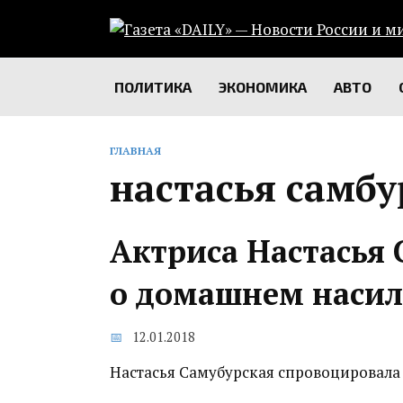
Перейти
к
содержанию
ПОЛИТИКА
ЭКОНОМИКА
АВТО
ГЛАВНАЯ
настасья самбу
Актриса Настасья 
о домашнем наси
12.01.2018
Настасья Самубурская спровоцировала 