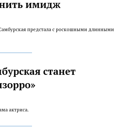
енить имидж
 Самбурская предстала с роскошными длинными
бурская станет
зорро»‍
ма актриса.