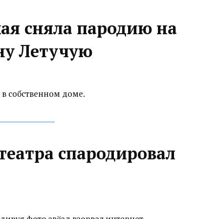
ая сняла пародию на
ну Летучую
 в собственном доме.
театра спародировал
дируя фото звёзд взорвал интернет.