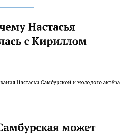
очему Настасья
лась с Кириллом
вания Настасьи Самбурской и молодого актёра
 Самбурская может