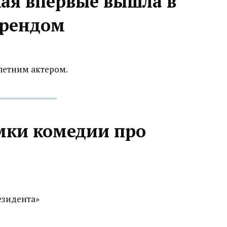
кая впервые вышла в
френдом
летним актером.
мки комедии про
езидента»