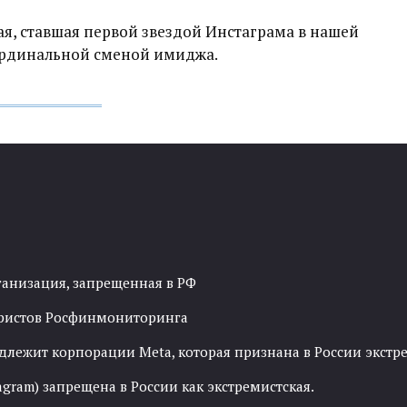
ая, ставшая первой звездой Инстаграма в нашей
ардинальной сменой имиджа.
ганизация, запрещенная в РФ
рористов Росфинмониторинга
адлежит корпорации Meta, которая признана в России экст
agram) запрещена в России как экстремистская.