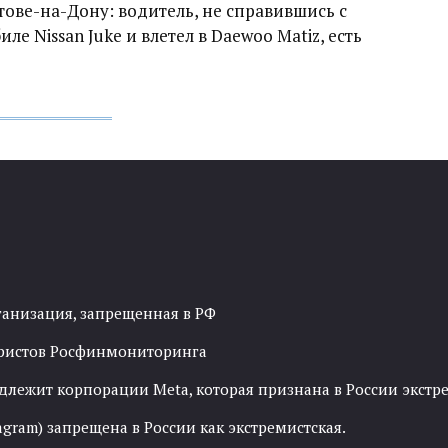
тове-на-Дону: водитель, не справившись с
е Nissan Juke и влетел в Daewoo Matiz, есть
ганизация, запрещенная в РФ
рористов Росфинмониторинга
адлежит корпорации Meta, которая признана в России экст
agram) запрещена в России как экстремистская.