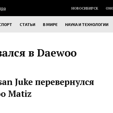
НОВОСИБИРСК
ОМ
СПОРТ
СТАТЬИ
В МИРЕ
НАУКА И ТЕХНОЛОГИИ
зался в Daewoo
san Juke перевернулся
o Matiz