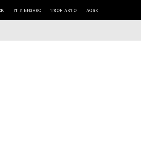
СК
IT И БИЗНЕС
ТВОЕ-АВТО
АОБЕ