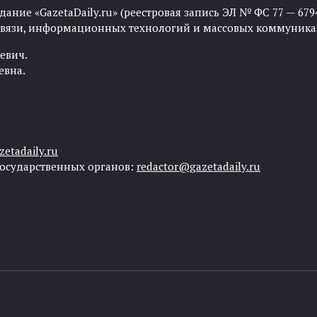
ние «GazetaDaily.ru» (реестровая запись ЭЛ № ФС 77 — 67944
 связи, информационных технологий и массовых коммуника
евич.
евна.
etadaily.ru
государственных органов:
redactor@gazetadaily.ru