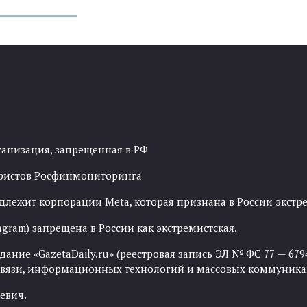
ганизация, запрещенная в РФ
рористов Росфинмониторинга
адлежит корпорации Meta, которая признана в России экст
agram) запрещена в России как экстремистская.
ние «GazetaDaily.ru» (реестровая запись ЭЛ № ФС 77 — 67944
 связи, информационных технологий и массовых коммуника
евич.