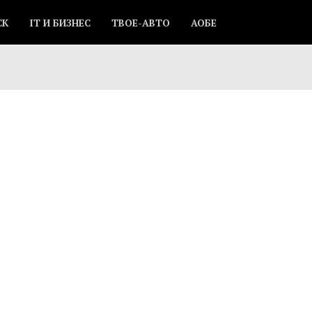
СК
IT И БИЗНЕС
ТВОЕ-АВТО
АОБЕ